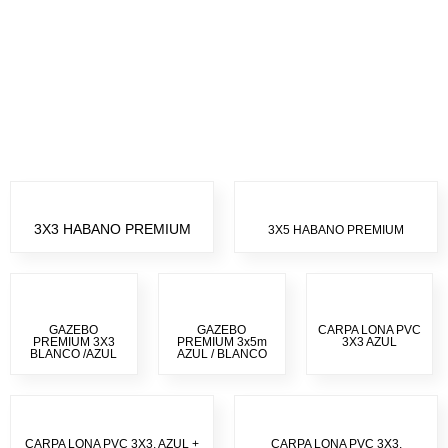
Protege tus momentos al aire libre con
carpas
diseñadas para durar más de una década
VER OPCIONES
3X3 HABANO PREMIUM
3X5 HABANO PREMIUM
GAZEBO
GAZEBO
CARPA LONA PVC
PREMIUM 3X3
PREMIUM 3x5m
3X3 AZUL
BLANCO /AZUL
AZUL / BLANCO
CARPA LONA PVC 3X3. AZUL +
CARPA LONA PVC 3X3.