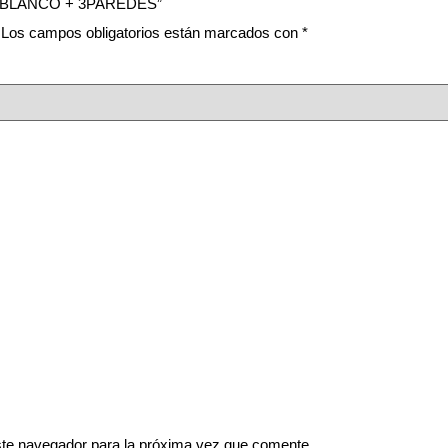
m. BLANCO + 3PAREDES”
Los campos obligatorios están marcados con
*
ste navegador para la próxima vez que comente.